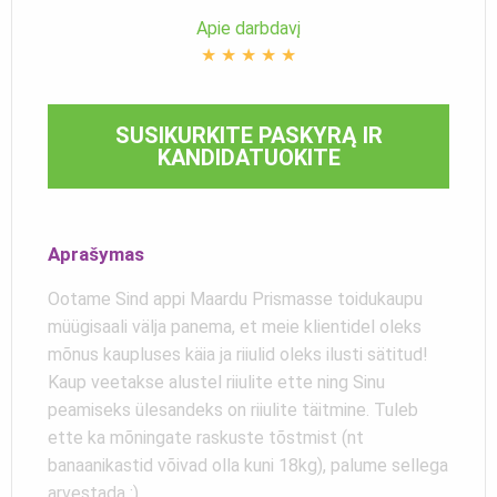
Apie darbdavį
★
★
★
★
★
SUSIKURKITE PASKYRĄ IR
KANDIDATUOKITE
Aprašymas
Ootame Sind appi Maardu Prismasse toidukaupu
müügisaali välja panema, et meie klientidel oleks
mõnus kaupluses käia ja riiulid oleks ilusti sätitud!
Kaup veetakse alustel riiulite ette ning Sinu
peamiseks ülesandeks on riiulite täitmine. Tuleb
ette ka mõningate raskuste tõstmist (nt
banaanikastid võivad olla kuni 18kg), palume sellega
arvestada :)