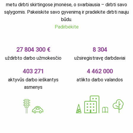
metu dirbti skirtingose įmonėse, o svarbiausia – dirbti savo
sąlygomis. Pakeiskite savo gyvenimą ir pradėkite dirbti nauju
būdu.
Padirbėkite
27 804 300 €
8 304
uždirbto darbo užmokesčio
užsiregistravę darbdaviai
403 271
4 462 000
aktyvūs darbo ieškantys
atlikto darbo valandos
asmenys