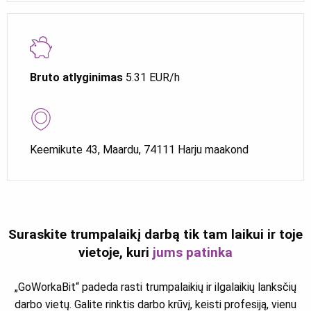
Bruto atlyginimas
5.31 EUR/h
Keemikute 43, Maardu, 74111 Harju maakond
Suraskite trumpalaikį darbą tik tam laikui ir toje
vietoje, kuri
jums patinka
„GoWorkaBit“ padeda rasti trumpalaikių ir ilgalaikių lanksčių
darbo vietų. Galite rinktis darbo krūvį, keisti profesiją, vienu