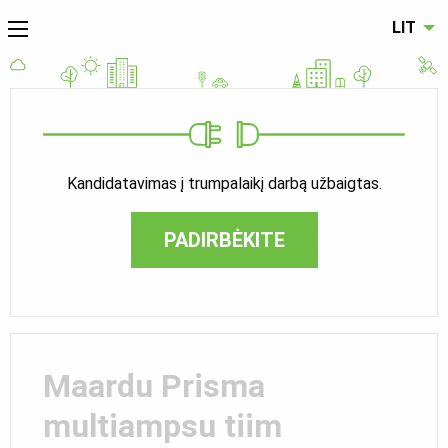
LIT
Kandidatavimas į trumpalaikį darbą užbaigtas.
PADIRBĖKITE
Maardu Prisma
multiampsu tiim