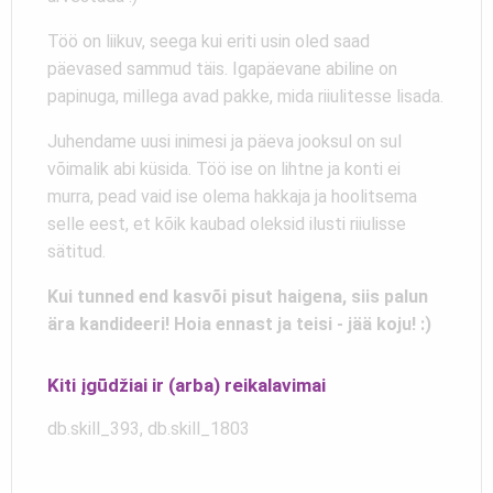
Töö on liikuv, seega kui eriti usin oled saad
päevased sammud täis. Igapäevane abiline on
papinuga, millega avad pakke, mida riiulitesse lisada.
Juhendame uusi inimesi ja päeva jooksul on sul
võimalik abi küsida. Töö ise on lihtne ja konti ei
murra, pead vaid ise olema hakkaja ja hoolitsema
selle eest, et kõik kaubad oleksid ilusti riiulisse
sätitud.
Kui tunned end kasvõi pisut haigena, siis palun
ära kandideeri! Hoia ennast ja teisi - jää koju! :)
Kiti įgūdžiai ir (arba) reikalavimai
db.skill_393, db.skill_1803