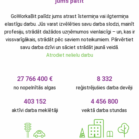
jums patīt
GoWorkaBit palīdz jums atrast īstermiņa vai ilgtermiņa
elastīgu darbu. Jūs varat izvēlēties savu darba slodzi, mainīt
profesiju, strādāt dažādos uzņēmumos vienlaicīgi – un, kas ir
vissvarīgākais, strādāt pēc saviem noteikumiem. Pārvērtiet
savu darba dzīvi un sāciet strādāt jaunā veidā.
Atrodiet nelielu darbu
27 766 400 €
8 332
no nopelnītās algas
reģistrējušies darba devēji
403 152
4 456 800
aktīvi darba meklētāji
veiktā darba stundas