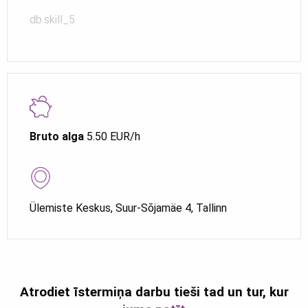
db.skill_5
Bruto alga
5.50 EUR/h
Ülemiste Keskus, Suur-Sõjamäe 4, Tallinn
Atrodiet īstermiņa darbu tieši tad un tur, kur