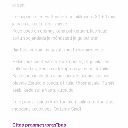
ei pea.
Lõunapaus olenevalt vahetuse pikkusest 30-60 min
ja paus ei kuulu tööaja sisse.
Kaupluses on olemas kena puhkeruum, kus saab
toitu soojendada ja mõnusasti jalgu puhata!
Riietuda võiksid mugavalt musta või sinisesse.
Palun jõua pisut varem tööampsule, et jõuaksime
sulle näidata, kus su riidekapp on ja muud detailid.
Kauplusesse jõudes anna naisteosakonna kassas
olevale Zarakale teada, et tulid tööampsule. Ta siis
teab, keda sulle vastu kutsuda!
Tule proovi, kuidas käib töö ülemaailma tuntud Zara
moodsas kaupluses. Ootame Sind!
Citas prasmes/prasības