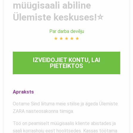
müügisaali abiline
Ülemiste keskuses!⭐
Par darba devēju
★
★
★
★
★
IZVEIDOJIET KONTU, LAI
PIETEIKTOS
Apraksts
Ootame Sind liituma meie stiilse ja ägeda Ülemiste
ZARA naisteosakonna tiimiga.
Töö on peamiselt müügisaalis kliente abistades ja
saali korrashoiu eest hoolitsedes. Kassas töötama