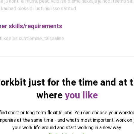
ne ja konti ei murra, pead vaid ise olema hakkaja ja hoolitsema sel
 kaubad oleksid ilusti riiulisse sätitud.
her skills/requirements
i keeles suhtlemine, täisealine
orkbit just for the time and at 
where
you like
ind short or long term flexible jobs. You can choose your worklo
ompanies at the same time - and what’s most important, work on 
your work life around and start working in a new way.