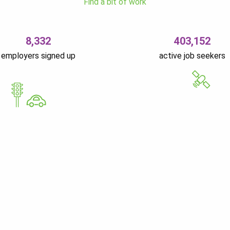
Find a bit of work
8,332
403,152
employers signed up
active job seekers
GoWorkaBit Estonia O