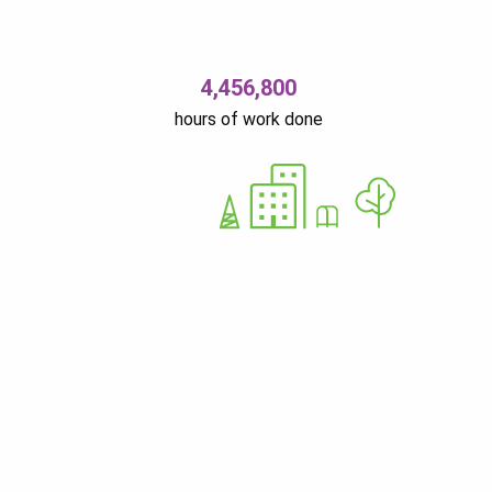
4,456,800
hours of work done
Ü
12679310
Nurme 37 11616 Tallinn Estonia