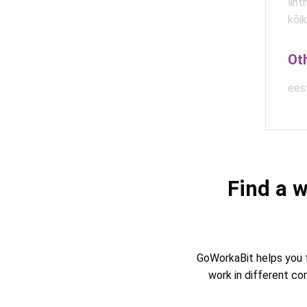
liht
kõik
Ot
eest
Find a w
GoWorkaBit helps you f
work in different c