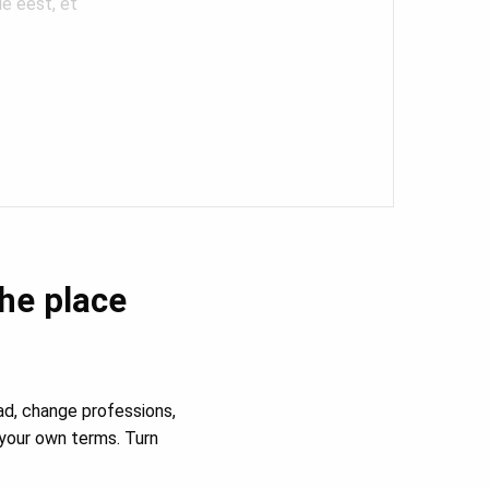
le eest, et
the place
ad, change professions,
your own terms. Turn