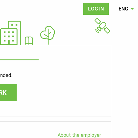
LOG IN
ENG
ended.
RK
About the employer