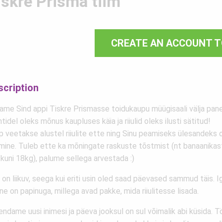
iskre Prisma tiim
CREATE AN ACCOUNT T
scription
ame Sind appi Tiskre Prismasse toidukaupu müügisaali välja pan
ntidel oleks mõnus kaupluses käia ja riiulid oleks ilusti sätitud!
 veetakse alustel riiulite ette ning Sinu peamiseks ülesandeks on
tmine. Tuleb ette ka mõningate raskuste tõstmist (nt banaanikas
 kuni 18kg), palume sellega arvestada :)
on liikuv, seega kui eriti usin oled saad päevased sammud täis. 
ine on papinuga, millega avad pakke, mida riiulitesse lisada.
ndame uusi inimesi ja päeva jooksul on sul võimalik abi küsida. T