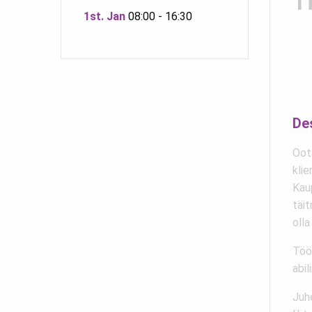
T
1st. Jan
08:00 - 16:30
De
Oot
klie
Kaup
täi
olla
Töö 
abil
Juhe