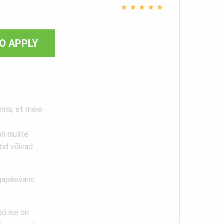
★
★
★
★
★
O APPLY
ema, et meie
 riiulite
tid võivad
Igapäevane
öö ise on