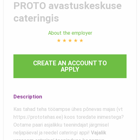
PROTO avastuskeskuse
cateringis
About the employer
★
★
★
★
★
CREATE AN ACCOUNT TO
APPLY
Description
Kas tahad teha tööampse ühes põnevas majas (vt
https://prototehas.ee) koos toredate inimestega?
Ootame paari asjalikku teenindajat järgmisel
neljapäeval ja reedel
cateringi
appi!
Vajalik