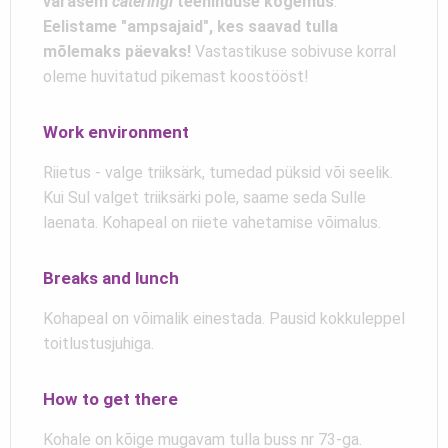
varasem
cateringi
teeninduse kogemus
.
Eelistame "ampsajaid", kes saavad tulla
mõlemaks päevaks!
Vastastikuse sobivuse korral
oleme huvitatud pikemast koostööst!
Work environment
Riietus - valge triiksärk, tumedad püksid või seelik.
Kui Sul valget triiksärki pole, saame seda Sulle
laenata. Kohapeal on riiete vahetamise võimalus.
Breaks and lunch
Kohapeal on võimalik einestada. Pausid kokkuleppel
toitlustusjuhiga.
How to get there
Kohale on kõige mugavam tulla buss nr 73-ga.