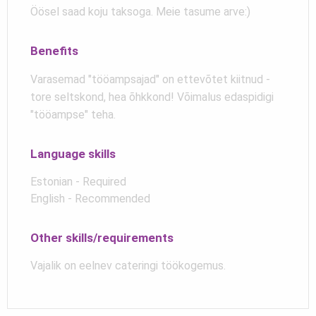
Öösel saad koju taksoga. Meie tasume arve:)
Benefits
Varasemad "tööampsajad" on ettevõtet kiitnud -
tore seltskond, hea õhkkond! Võimalus edaspidigi
"tööampse" teha.
Language skills
Estonian - Required
English - Recommended
Other skills/requirements
Vajalik on eelnev cateringi töökogemus.