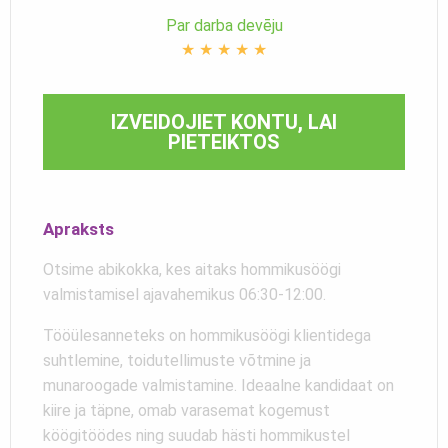
Par darba devēju
★
★
★
★
★
IZVEIDOJIET KONTU, LAI
PIETEIKTOS
Apraksts
Otsime abikokka, kes aitaks hommikusöögi
valmistamisel ajavahemikus 06:30-12:00.
Tööülesanneteks on hommikusöögi klientidega
suhtlemine, toidutellimuste võtmine ja
munaroogade valmistamine. Ideaalne kandidaat on
kiire ja täpne, omab varasemat kogemust
köögitöödes ning suudab hästi hommikustel