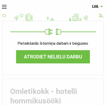
LVA
Pieteikšanās īstermiņa darbam ir beigusies.
ATRODIET NELIELU DARBU
Omletikokk - hotelli
hommikusööki