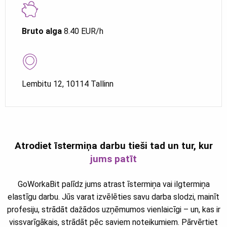
Bruto alga
8.40 EUR/h
Lembitu 12, 10114 Tallinn
Atrodiet īstermiņa darbu tieši tad un tur, kur
jums patīt
GoWorkaBit palīdz jums atrast īstermiņa vai ilgtermiņa
elastīgu darbu. Jūs varat izvēlēties savu darba slodzi, mainīt
profesiju, strādāt dažādos uzņēmumos vienlaicīgi – un, kas ir
vissvarīgākais, strādāt pēc saviem noteikumiem. Pārvērtiet