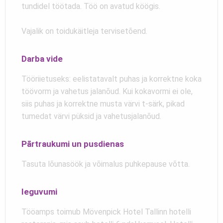
tundidel töötada. Töö on avatud köögis.
Vajalik on toidukäitleja tervisetõend.
Darba vide
Tööriietuseks: eelistatavalt puhas ja korrektne koka
töövorm ja vahetus jalanõud. Kui kokavormi ei ole,
siis puhas ja korrektne musta värvi t-särk, pikad
tumedat värvi püksid ja vahetusjalanõud.
Pārtraukumi un pusdienas
Tasuta lõunasöök ja võimalus puhkepause võtta.
Ieguvumi
Tööamps toimub Mövenpick Hotel Tallinn hotelli