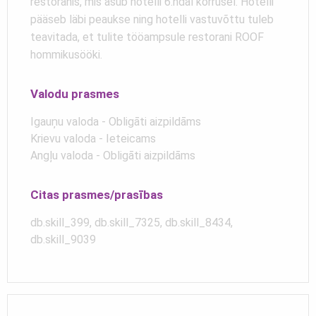
restoranis, mis asub hotelli 6.ndal korrusel. Hotelli
pääseb läbi peaukse ning hotelli vastuvõttu tuleb
teavitada, et tulite tööampsule restorani ROOF
hommikusööki.
Valodu prasmes
Igauņu valoda - Obligāti aizpildāms
Krievu valoda - Ieteicams
Angļu valoda - Obligāti aizpildāms
Citas prasmes/prasības
db.skill_399, db.skill_7325, db.skill_8434,
db.skill_9039