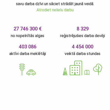
savu darba dzīvi un sāciet strādāt jaunā veidā.
Atrodiet nelielu darbu
27 746 300 €
8 329
no nopelnītās algas
reģistrējušies darba devēji
403 086
4 454 000
aktīvi darba meklētāji
veiktā darba stundas