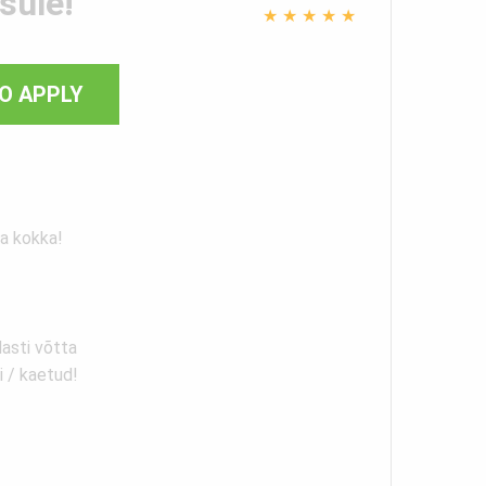
ule!
★
★
★
★
★
O APPLY
a kokka!
lasti võtta
i / kaetud!