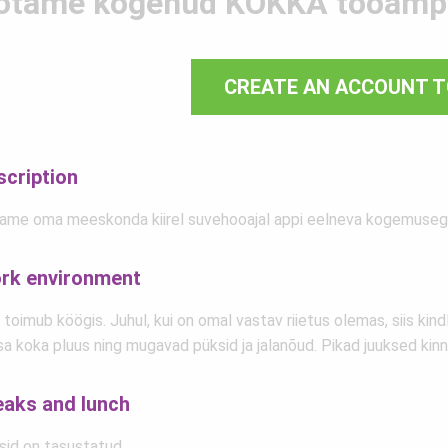
otame kogenud KOKKA tööamps
CREATE AN ACCOUNT T
scription
ame oma meeskonda kiirel suvehooajal appi eelneva kogemuseg
rk environment
toimub köögis. Juhul, kui on omal vastav riietus olemas, siis kind
a koka pluus ning mugavad püksid ja jalanõud. Pikad juuksed kinn
eaks and lunch
sid on tasustatud.