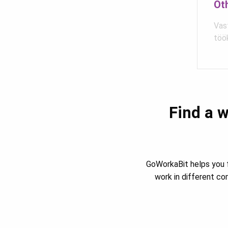
Ot
Vas
töö
Find a w
GoWorkaBit helps you f
work in different c