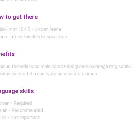
w to get there
iski mnt 104 B - Unibet Arena.
sem info väljavalitud ampsajatele!
nefits
malus töötada koos meie toreda köögi meeskonnaga ning sobivus
evikus ampse teha erinevate sündmuste raames.
nguage skills
onian - Required
sian - Recommended
lish - Not important