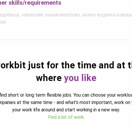
her skills/requirements
tupidavus, valmisolek meeskonnatööks, eelnev kogemus kokana, 
kas
orkbit just for the time and at 
where
you like
ind short or long term flexible jobs. You can choose your worklo
ompanies at the same time - and what’s most important, work on 
your work life around and start working in a new way.
Find a bit of work