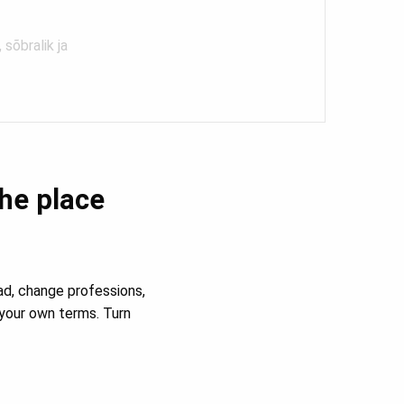
sõbralik ja
the place
ad, change professions,
your own terms. Turn