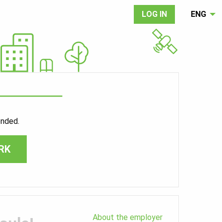
LOG IN
ENG
ended.
RK
About the employer