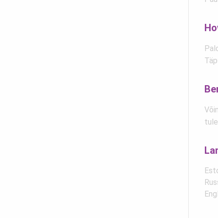
Ho
Pald
Täp
Be
Või
tul
La
Est
Rus
Eng