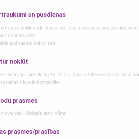
rtraukumi un pusdienas
nat on võimalik endal kaasa võtta ja mikrouunis soojendada või ü
ssis söömas käia.
ide ajal tasuta kohv/ tee.
tur nokļūt
e aadressil Artelli 16/18. Tööle jõudes tulla esiuksest sisse või
ituskirjas olevale kontaktile.
lodu prasmes
ņu valoda - Obligāti aizpildāms
tas prasmes/prasības