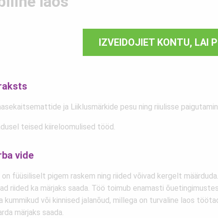
biline laos
IZVEIDOJIET KONTU, LAI 
raksts
asekaitsemattide ja Liiklusmärkide pesu ning riiulisse paigutamin
dusel teised kiireloomulised tööd.
rba vide
 on füüsiliselt pigem raskem ning riided võivad kergelt määrduda
vad riided ka märjaks saada. Töö toimub enamasti õuetingimustes
 kummikud või kinnised jalanõud, millega on turvaline laos tööta
arda märjaks saada.