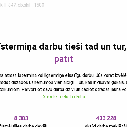
kill_847, db.skill_1580
īstermiņa darbu tieši tad un tur
patīt
 atrast īstermiņa vai ilgtermiņa elastīgu darbu. Jūs varat izvēlē
trādāt dažādos uzņēmumos vienlaicīgi – un, kas ir vissvarīgākais
eikumiem. Pārvērtiet savu darba dzīvi un sāciet strādāt jaunā ve
Atrodiet nelielu darbu
8 303
403 228
ģistrējušies darba devēji
aktīvi darba meklētāj