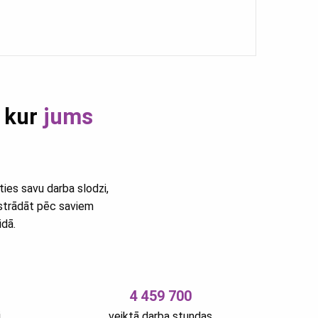
, kur
jums
ties savu darba slodzi,
, strādāt pēc saviem
idā.
4 459 700
i
veiktā darba stundas