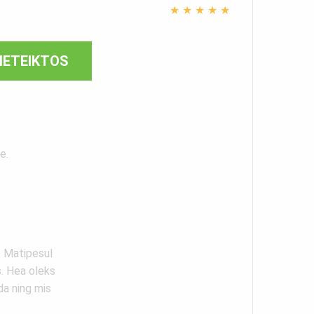
★
★
★
★
★
PIETEIKTOS
e.
. Matipesul
. Hea oleks
da ning mis