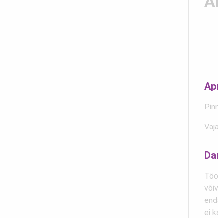
A
Ap
Pinn
Vaja
Da
Töö
või
enda
ei k