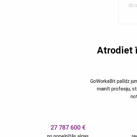
db.s
Atrodiet 
GoWorkaBit palīdz jums
mainīt profesiju, s
not
27 787 600 €
no nopelnītās algas
re