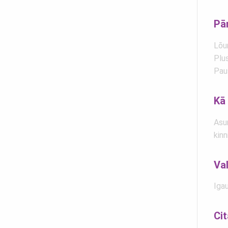
Pā
Lõu
Plu
Paus
Kā 
Asum
kinn
Va
Igau
Ci