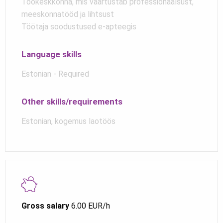
Töökeskkonna, mis väärtustab professionaalsust,
meeskonnatööd ja lihtsust
Töötaja soodustused e-apteegis
Language skills
Estonian - Required
Other skills/requirements
Estonian, kogemus laotöös
Gross salary
6.00 EUR/h