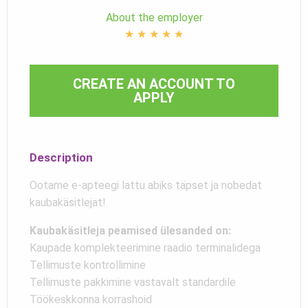
About the employer
★
★
★
★
★
CREATE AN ACCOUNT TO
APPLY
Description
Ootame e-apteegi lattu abiks täpset ja nobedat
kaubakäsitlejat!
Kaubakäsitleja peamised ülesanded on:
Kaupade komplekteerimine raadio terminalidega
Tellimuste kontrollimine
Tellimuste pakkimine vastavalt standardile
Töökeskkonna korrashoid