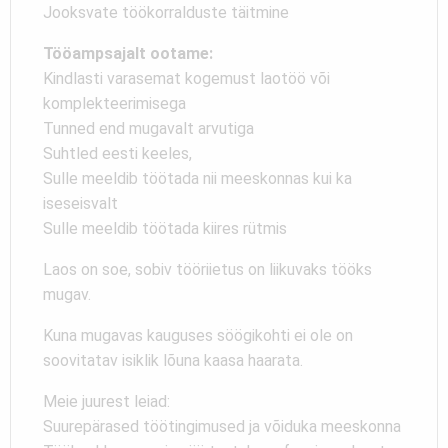
Jooksvate töökorralduste täitmine
Tööampsajalt ootame:
Kindlasti varasemat kogemust laotöö või
komplekteerimisega
Tunned end mugavalt arvutiga
Suhtled eesti keeles,
Sulle meeldib töötada nii meeskonnas kui ka
iseseisvalt
Sulle meeldib töötada kiires rütmis
Laos on soe, sobiv tööriietus on liikuvaks tööks
mugav.
Kuna mugavas kauguses söögikohti ei ole on
soovitatav isiklik lõuna kaasa haarata.
Meie juurest leiad:
Suurepärased töötingimused ja võiduka meeskonna