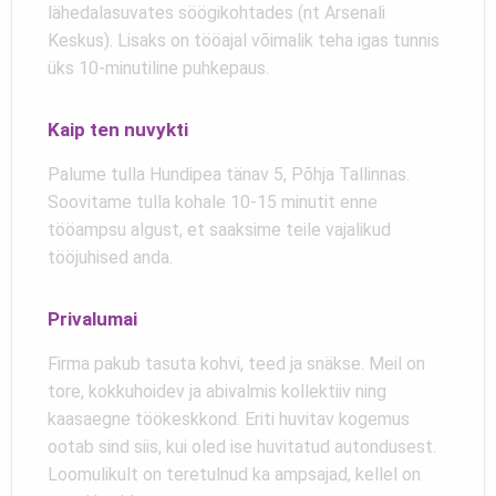
lähedalasuvates söögikohtades (nt Arsenali
Keskus). Lisaks on tööajal võimalik teha igas tunnis
üks 10-minutiline puhkepaus.
Kaip ten nuvykti
Palume tulla Hundipea tänav 5, Põhja Tallinnas.
Soovitame tulla kohale 10-15 minutit enne
tööampsu algust, et saaksime teile vajalikud
tööjuhised anda.
Privalumai
Firma pakub tasuta kohvi, teed ja snäkse. Meil on
tore, kokkuhoidev ja abivalmis kollektiiv ning
kaasaegne töökeskkond. Eriti huvitav kogemus
ootab sind siis, kui oled ise huvitatud autondusest.
Loomulikult on teretulnud ka ampsajad, kellel on