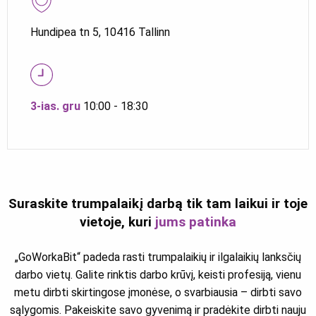
Hundipea tn 5, 10416 Tallinn
3-ias. gru
10:00 - 18:30
Suraskite trumpalaikį darbą tik tam laikui ir toje
vietoje, kuri
jums patinka
„GoWorkaBit“ padeda rasti trumpalaikių ir ilgalaikių lanksčių
darbo vietų. Galite rinktis darbo krūvį, keisti profesiją, vienu
metu dirbti skirtingose įmonėse, o svarbiausia – dirbti savo
sąlygomis. Pakeiskite savo gyvenimą ir pradėkite dirbti nauju