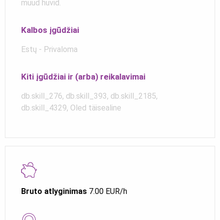
muud huvid.
Kalbos įgūdžiai
Estų - Privaloma
Kiti įgūdžiai ir (arba) reikalavimai
db.skill_276, db.skill_393, db.skill_2185,
db.skill_4329, Oled täisealine
Bruto atlyginimas
7.00 EUR/h