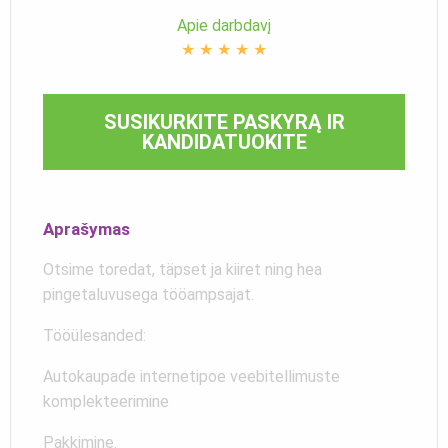
Apie darbdavį
★
★
★
★
★
SUSIKURKITE PASKYRĄ IR
KANDIDATUOKITE
Aprašymas
Otsime toredat, täpset ja kiiret ning hea
pingetaluvusega tööampsajat.
Tööülesanded:
Autokaupade internetipoe veebitellimuste
komplekteerimine
Pakkimine.