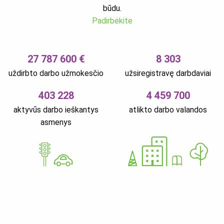
būdu.
Padirbėkite
27 787 600 €
8 303
uždirbto darbo užmokesčio
užsiregistravę darbdaviai
403 228
4 459 700
aktyvūs darbo ieškantys
atlikto darbo valandos
asmenys