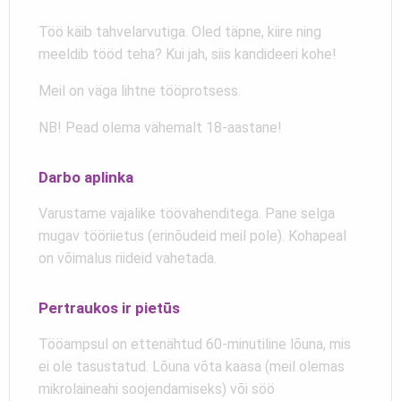
Töö käib tahvelarvutiga. Oled täpne, kiire ning
meeldib tööd teha? Kui jah, siis kandideeri kohe!
Meil on väga lihtne tööprotsess.
NB! Pead olema vähemalt 18-aastane!
Darbo aplinka
Varustame vajalike töövahenditega. Pane selga
mugav tööriietus (erinõudeid meil pole). Kohapeal
on võimalus riideid vahetada.
Pertraukos ir pietūs
Tööampsul on ettenähtud 60-minutiline lõuna, mis
ei ole tasustatud. Lõuna võta kaasa (meil olemas
mikrolaineahi soojendamiseks) või söö