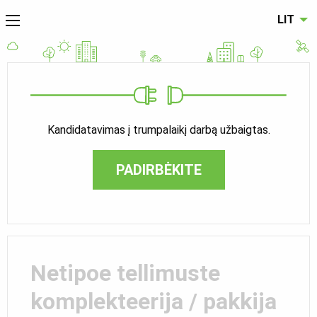
LIT
Kandidatavimas į trumpalaikį darbą užbaigtas.
PADIRBĖKITE
Netipoe tellimuste
komplekteerija / pakkija