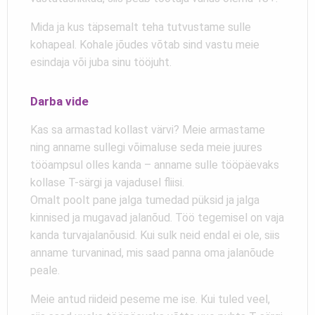
Mida ja kus täpsemalt teha tutvustame sulle
kohapeal. Kohale jõudes võtab sind vastu meie
esindaja või juba sinu tööjuht.
Darba vide
Kas sa armastad kollast värvi? Meie armastame
ning anname sullegi võimaluse seda meie juures
tööampsul olles kanda – anname sulle tööpäevaks
kollase T-särgi ja vajadusel fliisi.
Omalt poolt pane jalga tumedad püksid ja jalga
kinnised ja mugavad jalanõud. Töö tegemisel on vaja
kanda turvajalanõusid. Kui sulk neid endal ei ole, siis
anname turvaninad, mis saad panna oma jalanõude
peale.
Meie antud riideid peseme me ise. Kui tuled veel,