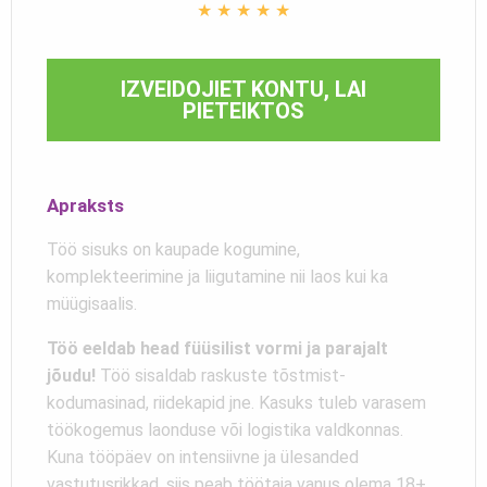
★
★
★
★
★
IZVEIDOJIET KONTU, LAI
PIETEIKTOS
Apraksts
Töö sisuks on kaupade kogumine,
komplekteerimine ja liigutamine nii laos kui ka
müügisaalis.
Töö eeldab head füüsilist vormi ja parajalt
jõudu!
Töö sisaldab raskuste tõstmist-
kodumasinad, riidekapid jne. Kasuks tuleb varasem
töökogemus laonduse või logistika valdkonnas.
Kuna tööpäev on intensiivne ja ülesanded
vastutusrikkad, siis peab töötaja vanus olema 18+.