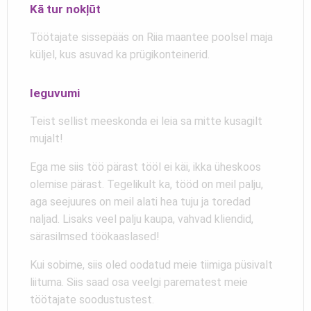
Kā tur nokļūt
Töötajate sissepääs on Riia maantee poolsel maja
küljel, kus asuvad ka prügikonteinerid.
Ieguvumi
Teist sellist meeskonda ei leia sa mitte kusagilt
mujalt!
Ega me siis töö pärast tööl ei käi, ikka üheskoos
olemise pärast. Tegelikult ka, tööd on meil palju,
aga seejuures on meil alati hea tuju ja toredad
naljad. Lisaks veel palju kaupa, vahvad kliendid,
särasilmsed töökaaslased!
Kui sobime, siis oled oodatud meie tiimiga püsivalt
liituma. Siis saad osa veelgi parematest meie
töötajate soodustustest.