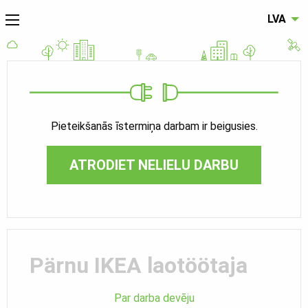
LVA
Pieteikšanās īstermiņa darbam ir beigusies.
ATRODIET NELIELU DARBU
Pärnu IKEA laotöötaja
Par darba devēju