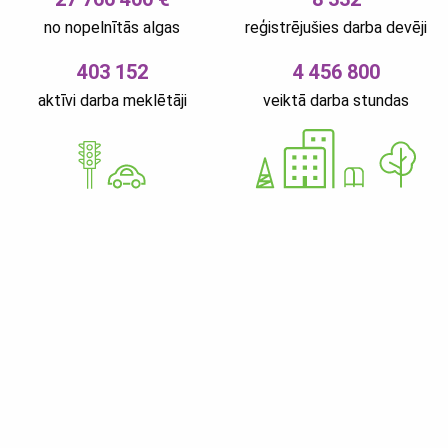
no nopelnītās algas
reģistrējušies darba devēji
403 152
4 456 800
aktīvi darba meklētāji
veiktā darba stundas