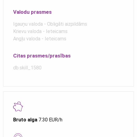
Valodu prasmes
Igauņu valoda - Obligāti aizpildāms
Krievu valoda - Ieteicams
Angļu valoda - Ieteicams
Citas prasmes/prasības
db.skill_1580
Bruto alga
7.30 EUR/h