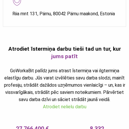
Riia mnt 131, Pärnu, 80042 Pärnu maakond, Estonia
Atrodiet īstermiņa darbu tieši tad un tur, kur
jums patīt
GoWorkaBit palīdz jums atrast īstermiņa vai ilgtermiņa
elastīgu darbu. Jūs varat izvēlēties savu darba slodzi, mainīt
profesiju, strādāt dažādos uzņēmumos vienlaicīgi – un, kas ir
vissvarīgākais, strādāt pēc saviem noteikumiem. Pārvērtiet
savu darba dzīvi un sāciet strādāt jaunā veidā.
Atrodiet nelielu darbu
27 766 400 €
8 332