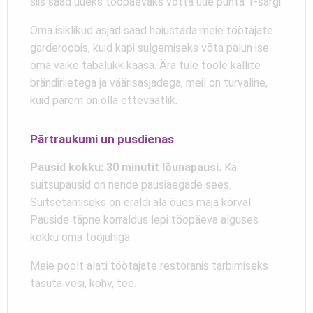
siis saad uueks tööpäevaks võtta uue puhta T-särgi.
Oma isiklikud asjad saad hoiustada meie töötajate
garderoobis, kuid kapi sulgemiseks võta palun ise
oma väike tabalukk kaasa. Ära tule tööle kallite
brändiriietega ja väärisasjadega, meil on turvaline,
kuid parem on olla ettevaatlik.
Pārtraukumi un pusdienas
Pausid kokku: 30 minutit lõunapausi.
Ka
suitsupausid on nende pausiaegade sees.
Suitsetamiseks on eraldi ala õues maja kõrval.
Pauside täpne korraldus lepi tööpäeva alguses
kokku oma tööjuhiga.
Meie poolt alati töötajate restoranis tarbimiseks
tasuta vesi, kohv, tee.