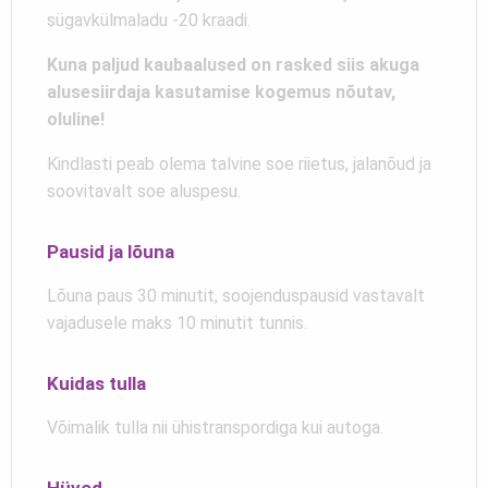
sügavkülmaladu -20 kraadi.
Kuna paljud kaubaalused on rasked siis akuga
alusesiirdaja kasutamise kogemus nõutav,
oluline!
Kindlasti peab olema talvine soe riietus, jalanõud ja
soovitavalt soe aluspesu.
Pausid ja lõuna
Lõuna paus 30 minutit, soojenduspausid vastavalt
vajadusele maks 10 minutit tunnis.
Kuidas tulla
Võimalik tulla nii ühistranspordiga kui autoga.
Hüved