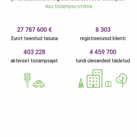
Asu tööampsu otsima
27 787 600 €
8 303
Eurot teenitud tasuna
registreerunud klienti
403 228
4 459 700
aktiivset tööampsajat
tundi ülesandeid täidetud