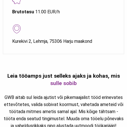
Brutotasu
11.00 EUR/h
Kurekivi 2, Lehmja, 75306 Harju maakond
Leia tööamps just selleks ajaks ja kohas, mis
sulle sobib
GWB aitab sul leida ajutist või pikemaajalist tööd erinevates
ettevõtetes, valida sobivat koormust, vahetada ameteid või
töötada mitmes ametis samal ajal. Mis kõige tähtsam -
tööta enda seatud tingimustel. Muuda oma tööelu põnevaks
ja vaheldusrikkaks ning alustada uutmoodi töökarjääri!