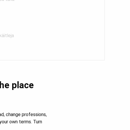
äitleja
the place
ad, change professions,
your own terms. Turn