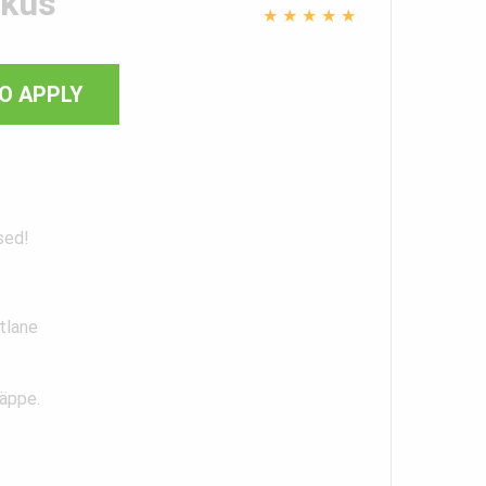
ikus
★
★
★
★
★
O APPLY
sed!
tlane
näppe.