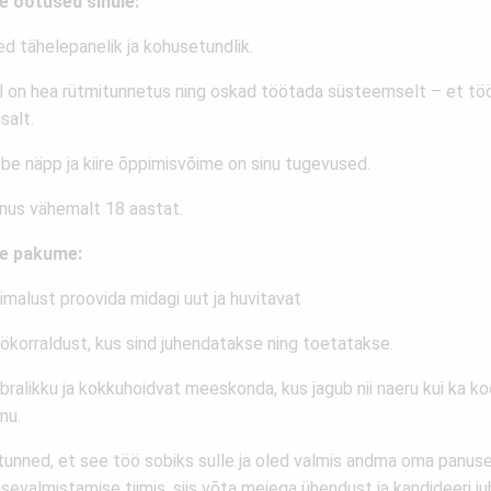
e ootused sinule:
ed tähelepanelik ja kohusetundlik.
ul on hea rütmitunnetus ning oskad töötada süsteemselt – et töö
salt.
obe näpp ja kiire õppimisvõime on sinu tugevused.
anus vähemalt 18 aastat.
e pakume:
imalust proovida midagi uut ja huvitavat
öökorraldust, kus sind juhendatakse ning toetatakse.
õbralikku ja kokkuhoidvat meeskonda, kus jagub nii naeru kui ka 
mu.
 tunned, et see töö sobiks sulle ja oled valmis andma oma panus
isevalmistamise tiimis, siis võta meiega ühendust ja kandideeri ju