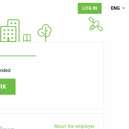
LOG IN
ENG
ended.
RK
About the employer