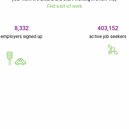
Find a bit of work
8,332
403,152
employers signed up
active job seekers
GoWorkaBit Estonia O