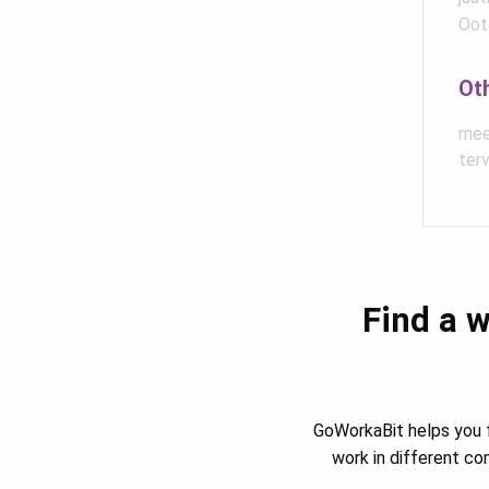
Oot
Ot
mee
ter
Find a w
GoWorkaBit helps you f
work in different c