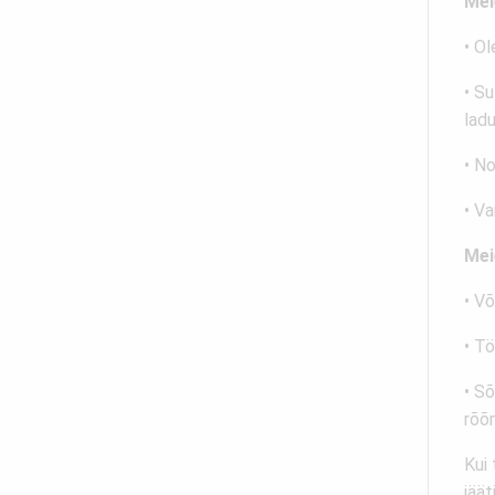
Mei
• Ol
• S
ladu
• N
• V
Mei
• Võ
• T
• S
rõõ
Kui
jäät