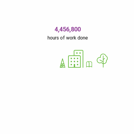
4,456,800
hours of work done
Ü
12679310
Nurme 37 11616 Tallinn Estonia