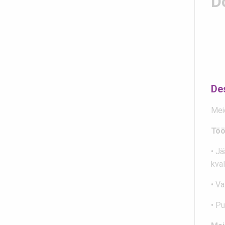
D
De
Mei
Töö
• Jä
kval
• V
• Pu