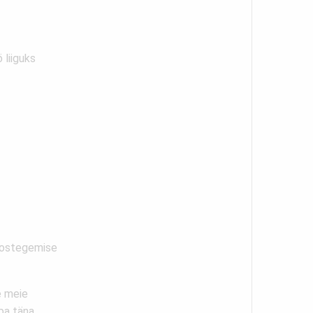
 liiguks
koostegemise
e meie
ba täna.