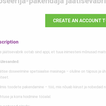
oseerija-pakendaja jäätisevabr
CREATE AN ACCOUNT T
scription
e jäätisevabrik ootab sind appi, et tuua inimesteni mõnusad mait
ülesanded:
ätise doseerimine spetsiaalse masinaga – oluline on täpsus ja üh
iteet.
almis toodete pakendamine – töö, mis nõuab kiirust ja nobedaid 
htuse ja korra hoidmine tööalal.