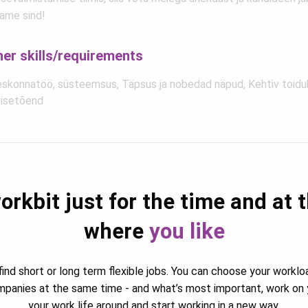
ame sind!
her skills/requirements
skonnatöö, süsteemsus, Täpsus ja nobedad näpud, Kehtiv toiduk
visetõend
orkbit just for the time and at 
where
you like
ind short or long term flexible jobs. You can choose your worklo
ompanies at the same time - and what’s most important, work on 
your work life around and start working in a new way.