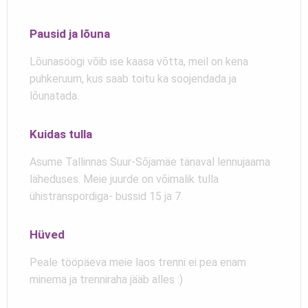
Pausid ja lõuna
Lõunasöögi võib ise kaasa võtta, meil on kena
puhkeruum, kus saab toitu ka soojendada ja
lõunatada.
Kuidas tulla
Asume Tallinnas Suur-Sõjamäe tänaval lennujaama
läheduses. Meie juurde on võimalik tulla
ühistranspordiga- bussid 15 ja 7.
Hüved
Peale tööpäeva meie laos trenni ei pea enam
minema ja trenniraha jääb alles :)