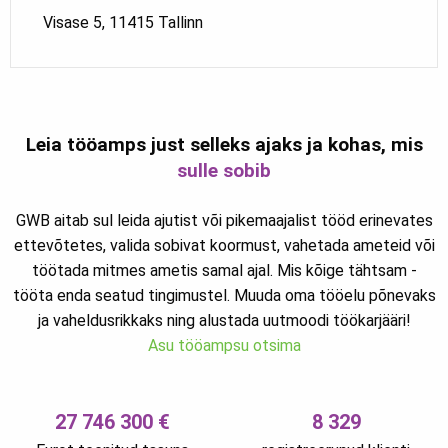
Visase 5, 11415 Tallinn
Leia tööamps just selleks ajaks ja kohas, mis
sulle sobib
GWB aitab sul leida ajutist või pikemaajalist tööd erinevates
ettevõtetes, valida sobivat koormust, vahetada ameteid või
töötada mitmes ametis samal ajal. Mis kõige tähtsam -
tööta enda seatud tingimustel. Muuda oma tööelu põnevaks
ja vaheldusrikkaks ning alustada uutmoodi töökarjääri!
Asu tööampsu otsima
27 746 300 €
8 329