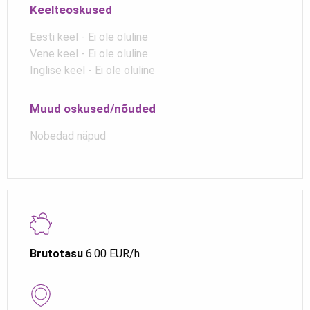
Keelteoskused
Eesti keel - Ei ole oluline
Vene keel - Ei ole oluline
Inglise keel - Ei ole oluline
Muud oskused/nõuded
Nobedad näpud
Brutotasu
6.00 EUR/h