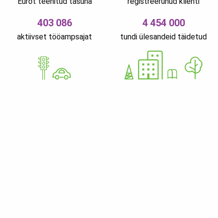
Eurot teenitud tasuna
registreerunud klienti
403 086
4 454 000
aktiivset tööampsajat
tundi ülesandeid täidetud
GoWorkaBit Estonia OÜ