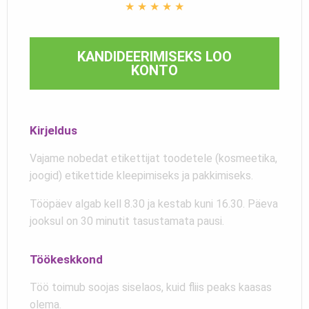
★
★
★
★
★
KANDIDEERIMISEKS LOO
KONTO
Kirjeldus
Vajame nobedat etikettijat toodetele (kosmeetika,
joogid) etikettide kleepimiseks ja pakkimiseks.
Tööpäev algab kell 8.30 ja kestab kuni 16.30. Päeva
jooksul on 30 minutit tasustamata pausi.
Töökeskkond
Töö toimub soojas siselaos, kuid fliis peaks kaasas
olema.