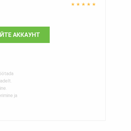
★
★
★
★
★
АЙТЕ АККАУНТ
töötada
adelt.
ine.
rimine ja