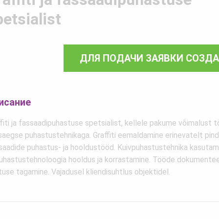
etsialist
ДЛЯ ПОДАЧИ ЗАЯВКИ СОЗД
исание
fiti ja fassaadipuhastuse spetsialist, kellele pakume võimalust 
saegse puhastustehnikaga. Graffiti eemaldamine erinevatelt pind
saadide puhastus- ja hooldustööd. Kuivpuhastustehnika kasutam
puhastustehnoloogia hooldus ja korrastamine. Tööde dokumentee
use tagamine. Vajadusel kliendisuhtlus objektidel.