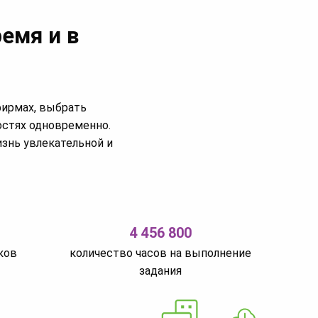
емя и в
фирмах, выбрать
остях одновременно.
изнь увлекательной и
4 456 800
ков
количество часов на выполнение
задания