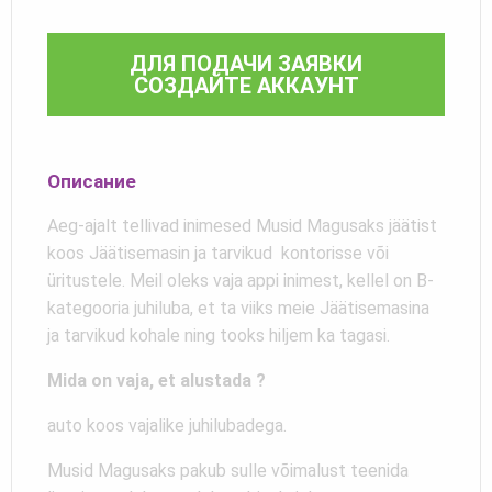
ДЛЯ ПОДАЧИ ЗАЯВКИ
СОЗДАЙТЕ АККАУНТ
Описание
Aeg-ajalt tellivad inimesed Musid Magusaks jäätist
koos Jäätisemasin ja tarvikud kontorisse või
üritustele. Meil oleks vaja appi inimest, kellel on B-
kategooria juhiluba, et ta viiks meie Jäätisemasina
ja tarvikud kohale ning tooks hiljem ka tagasi.
Mida on vaja, et alustada ?
auto koos vajalike juhilubadega.
Musid Magusaks pakub sulle võimalust teenida