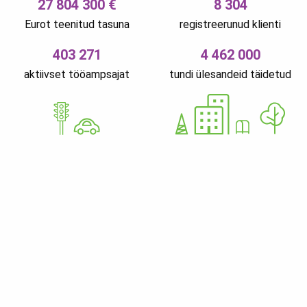
27 804 300 €
8 304
Eurot teenitud tasuna
registreerunud klienti
403 271
4 462 000
aktiivset tööampsajat
tundi ülesandeid täidetud