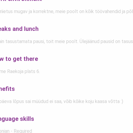
iietus mugav ja korrektne, meie poolt on kõik töövahendid ja põl
eaks and lunch
in tasustamata pausi, toit meie poolt. Ülejäänud pausid on tasus
w to get there
me Raekoja plats 6.
nefits
päeva lõpus sai müüdud ei saa, võib kõike koju kaasa võtta :)
nguage skills
onian - Required