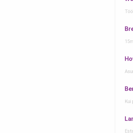
Töör
Br
15m
Ho
Asu
Be
Kui 
La
Est