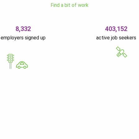
Find a bit of work
8,332
403,152
employers signed up
active job seekers
GoWorkaBit Estonia O