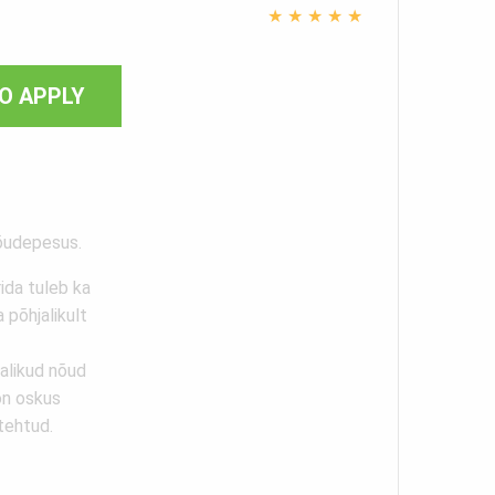
★
★
★
★
★
O APPLY
nõudepesus.
rida tuleb ka
 põhjalikult
jalikud nõud
 on oskus
tehtud.