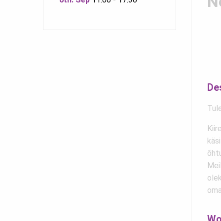
N
De
Tul
Kiir
käsi
õhtu
Meil
olek
oma
Wo