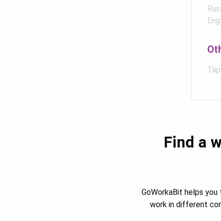
Rus
Eng
Ot
Täps
Find a w
GoWorkaBit helps you f
work in different c