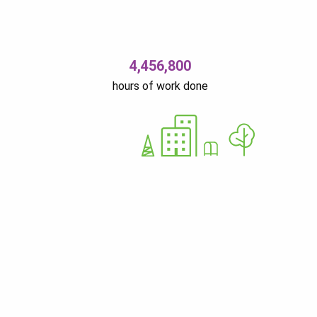
4,456,800
hours of work done
Ü
12679310
Nurme 37 11616 Tallinn Estonia