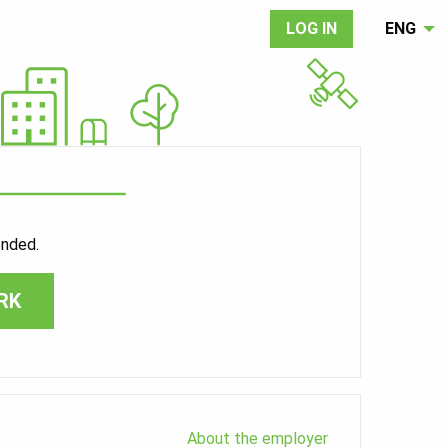
LOG IN
ENG
ended.
RK
About the employer