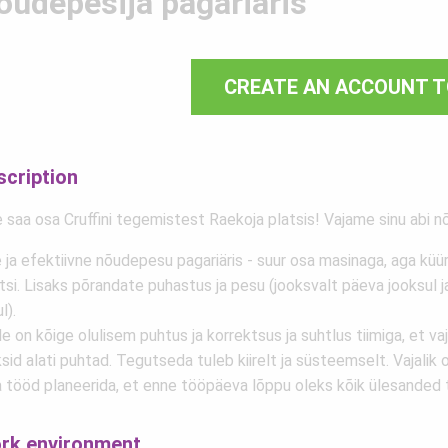
õudepesija pagariäris
CREATE AN ACCOUNT T
scription
e saa osa Cruffini tegemistest Raekoja platsis! Vajame sinu abi 
e ja efektiivne nõudepesu pagariäris - suur osa masinaga, aga küü
tsi. Lisaks põrandate puhastus ja pesu (jooksvalt päeva jooksul ja
l).
e on kõige olulisem puhtus ja korrektsus ja suhtlus tiimiga, et va
sid alati puhtad. Tegutseda tuleb kiirelt ja süsteemselt. Vajalik
 tööd planeerida, et enne tööpäeva lõppu oleks kõik ülesanded 
rk environment