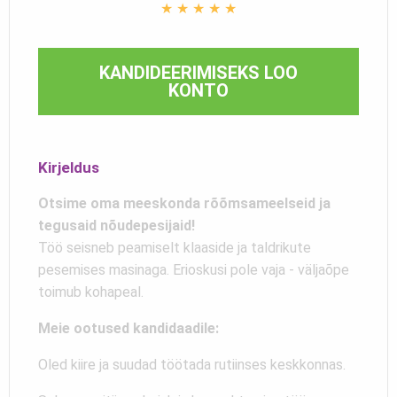
★
★
★
★
★
KANDIDEERIMISEKS LOO
KONTO
Kirjeldus
Otsime oma meeskonda rõõmsameelseid ja
tegusaid nõudepesijaid!
Töö seisneb peamiselt klaaside ja taldrikute
pesemises masinaga. Erioskusi pole vaja - väljaõpe
toimub kohapeal.
Meie ootused kandidaadile:
Oled kiire ja suudad töötada rutiinses keskkonnas.