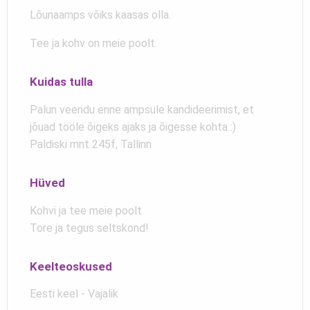
Lõunaamps võiks kaasas olla.
Tee ja kohv on meie poolt.
Kuidas tulla
Palun veendu enne ampsule kandideerimist, et
jõuad tööle õigeks ajaks ja õigesse kohta :)
Paldiski mnt 245f, Tallinn
Hüved
Kohvi ja tee meie poolt
Tore ja tegus seltskond!
Keelteoskused
Eesti keel - Vajalik