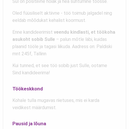
Sul on positiivne hoiak ja hea suhtumine töösse.
Oled füüsiliselt aktiivne - töö toimub jalgadel ning
eeldab mõõdukat kehalist koormust.
Enne kandideerimist
veendu kindlasti, et töökoha
asukoht sobib Sulle
– palun mõtle läbi, kuidas
plaanid tööle ja tagasi liikuda. Aadress on: Paldiski
mnt 245f, Tallinn
Kui tunned, et see töö sobib just Sulle, ootame
Sind kandideerima!
Töökeskkond
Kohale tulla mugavas riietuses, mis ei karda
veidikest määrdumist.
Pausid ja lõuna