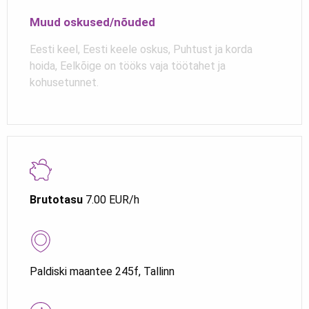
Muud oskused/nõuded
Eesti keel, Eesti keele oskus, Puhtust ja korda
hoida, Eelkõige on tööks vaja töötahet ja
kohusetunnet.
Brutotasu
7.00 EUR/h
Paldiski maantee 245f, Tallinn