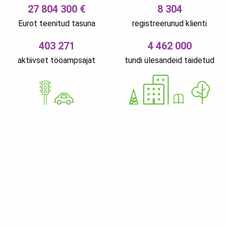
27 804 300 €
8 304
Eurot teenitud tasuna
registreerunud klienti
403 271
4 462 000
aktiivset tööampsajat
tundi ülesandeid täidetud