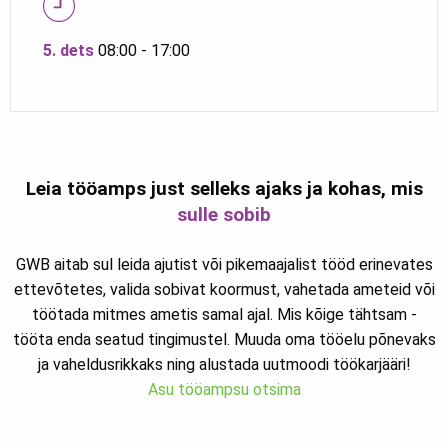
5. dets
08:00 - 17:00
Leia tööamps just selleks ajaks ja kohas, mis
sulle sobib
GWB aitab sul leida ajutist või pikemaajalist tööd erinevates
ettevõtetes, valida sobivat koormust, vahetada ameteid või
töötada mitmes ametis samal ajal. Mis kõige tähtsam -
tööta enda seatud tingimustel. Muuda oma tööelu põnevaks
ja vaheldusrikkaks ning alustada uutmoodi töökarjääri!
Asu tööampsu otsima