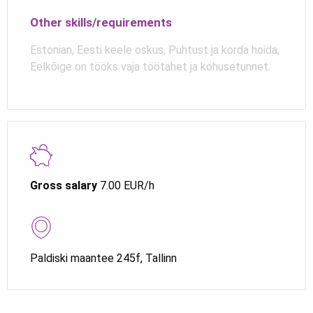
Other skills/requirements
Estonian, Eesti keele oskus, Puhtust ja korda hoida,
Eelkõige on tööks vaja töötahet ja kohusetunnet.
Gross salary
7.00 EUR/h
Paldiski maantee 245f, Tallinn