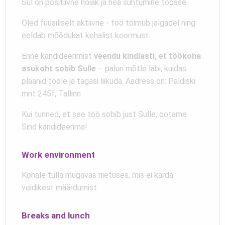
Sul on positiivne hoiak ja hea suhtumine töösse.
Oled füüsiliselt aktiivne - töö toimub jalgadel ning
eeldab mõõdukat kehalist koormust.
Enne kandideerimist
veendu kindlasti, et töökoha
asukoht sobib Sulle
– palun mõtle läbi, kuidas
plaanid tööle ja tagasi liikuda. Aadress on: Paldiski
mnt 245f, Tallinn
Kui tunned, et see töö sobib just Sulle, ootame
Sind kandideerima!
Work environment
Kohale tulla mugavas riietuses, mis ei karda
veidikest määrdumist.
Breaks and lunch