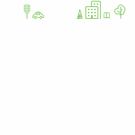
GoWorkaBit Estonia OÜ
12679310
Nurme 37 11616 Tallinn Estonia