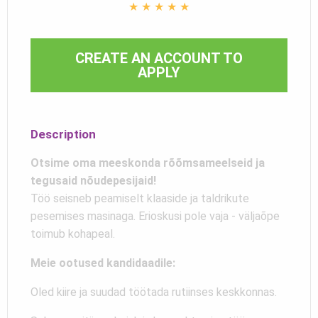
★
★
★
★
★
CREATE AN ACCOUNT TO
APPLY
Description
Otsime oma meeskonda rõõmsameelseid ja
tegusaid nõudepesijaid!
Töö seisneb peamiselt klaaside ja taldrikute
pesemises masinaga. Erioskusi pole vaja - väljaõpe
toimub kohapeal.
Meie ootused kandidaadile:
Oled kiire ja suudad töötada rutiinses keskkonnas.