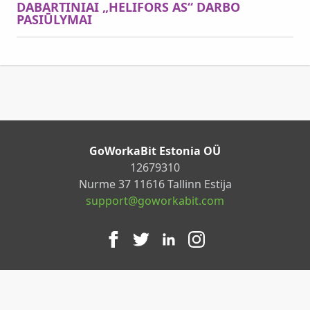
DABARTINIAI „HELIFORS AS“ DARBO
PASIŪLYMAI
GoWorkaBit Estonia OÜ
12679310
Nurme 37 11616 Tallinn Estija
support@goworkabit.com