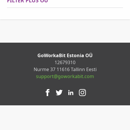
FILTER PLUS OÜ
GoWorkaBit Estonia OÜ
12679310
Nurme 37 11616 Tallinn Eesti
support@goworkabit.com