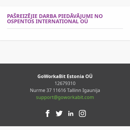
PAŠREIZĒJIE DARBA PIEDĀVĀJUMI NO
OSPENTOS INTERNATIONAL OÜ
GoWorkaBit Estonia OÜ
12679310
Nurme 37 11616 Tallinn Igaunija
support@goworkabit.com