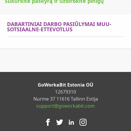
Sukurkite paskyrą ir uždirbkite pinigų
DABARTINIAI DARBO PASIŪLYMAI MUU-
SOTSIAALNE-ETTEVOTLUS
GoWorkaBit Estonia OÜ
12679310
Nurme 37 11616 Tallinn Estija
support@goworkabit.com