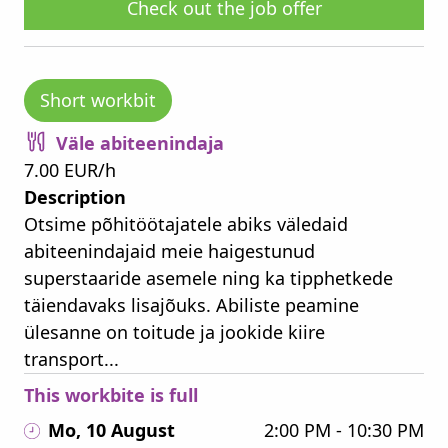
Check out the job offer
Short workbit
Väle abiteenindaja
7.00 EUR/h
Description
Otsime põhitöötajatele abiks väledaid
abiteenindajaid meie haigestunud
superstaaride asemele ning ka tipphetkede
täiendavaks lisajõuks. Abiliste peamine
ülesanne on toitude ja jookide kiire
transport...
This workbite is full
Mo, 10 August
2:00 PM - 10:30 PM