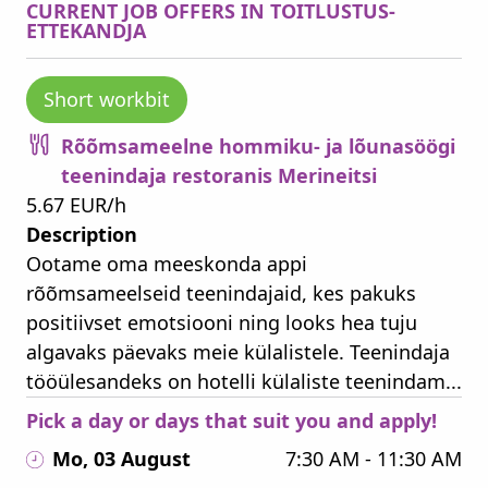
CURRENT JOB OFFERS IN TOITLUSTUS-
ETTEKANDJA
Short workbit
Rõõmsameelne hommiku- ja lõunasöögi
teenindaja restoranis Merineitsi
5.67 EUR/h
Description
Ootame oma meeskonda appi
rõõmsameelseid teenindajaid, kes pakuks
positiivset emotsiooni ning looks hea tuju
algavaks päevaks meie külalistele. Teenindaja
tööülesandeks on hotelli külaliste teenindam...
Pick a day or days that suit you and apply!
Mo, 03 August
7:30 AM - 11:30 AM