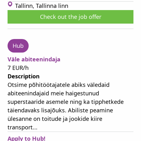
Tallinn, Tallinna linn
Check out the job offer
Hub
Väle abiteenindaja
7 EUR/h
Description
Otsime põhitöötajatele abiks väledaid
abiteenindajaid meie haigestunud
superstaaride asemele ning ka tipphetkede
täiendavaks lisajõuks. Abiliste peamine
ülesanne on toitude ja jookide kiire
transport...
Apply to Hub!