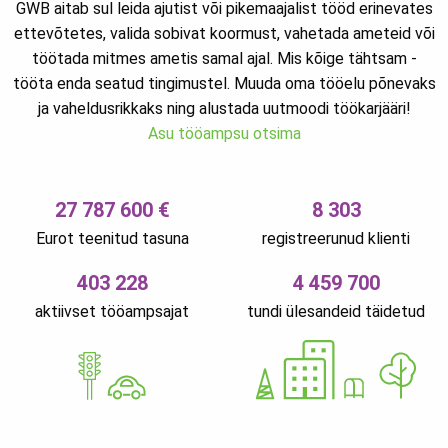
GWB aitab sul leida ajutist või pikemaajalist tööd erinevates
ettevõtetes, valida sobivat koormust, vahetada ameteid või
töötada mitmes ametis samal ajal. Mis kõige tähtsam -
tööta enda seatud tingimustel. Muuda oma tööelu põnevaks
ja vaheldusrikkaks ning alustada uutmoodi töökarjääri!
Asu tööampsu otsima
27 787 600 €
8 303
Eurot teenitud tasuna
registreerunud klienti
403 228
4 459 700
aktiivset tööampsajat
tundi ülesandeid täidetud