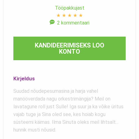
Tööpakkujast
★
★
★
★
★
2 kommentaari
KANDIDEERIMISEKS LOO
KONTO
Kirjeldus
Suudad nõudepesumasina ja harja vahel
manööverdada nagu orkestrimängija? Meil on
lavatagune roll just Sulle! Iga suur ja ka võike üritus
vajab tuge ja Sina oled see, kes hoiab kogu
süsteemi käimas. Ilma Sinuta oleks meil lihtsalt...
hunnik musti nõusid.