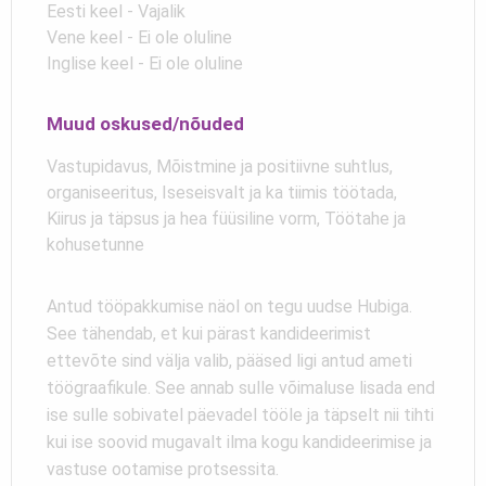
Eesti keel - Vajalik
Vene keel - Ei ole oluline
Inglise keel - Ei ole oluline
Muud oskused/nõuded
Vastupidavus, Mõistmine ja positiivne suhtlus,
organiseeritus, Iseseisvalt ja ka tiimis töötada,
Kiirus ja täpsus ja hea füüsiline vorm, Töötahe ja
kohusetunne
Antud tööpakkumise näol on tegu uudse Hubiga.
See tähendab, et kui pärast kandideerimist
ettevõte sind välja valib, pääsed ligi antud ameti
töögraafikule. See annab sulle võimaluse lisada end
ise sulle sobivatel päevadel tööle ja täpselt nii tihti
kui ise soovid mugavalt ilma kogu kandideerimise ja
vastuse ootamise protsessita.