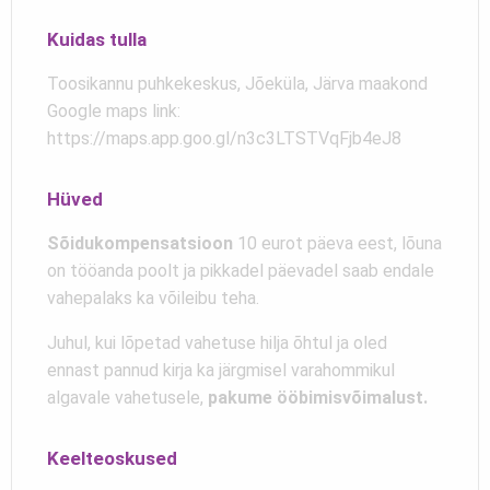
Kuidas tulla
Toosikannu puhkekeskus, Jõeküla, Järva maakond
Google maps link:
https://maps.app.goo.gl/n3c3LTSTVqFjb4eJ8
Hüved
Sõidukompensatsioon
10 eurot päeva eest, lõuna
on tööanda poolt ja pikkadel päevadel saab endale
vahepalaks ka võileibu teha.
Juhul, kui lõpetad vahetuse hilja õhtul ja oled
ennast pannud kirja ka järgmisel varahommikul
algavale vahetusele,
pakume ööbimisvõimalust.
Keelteoskused