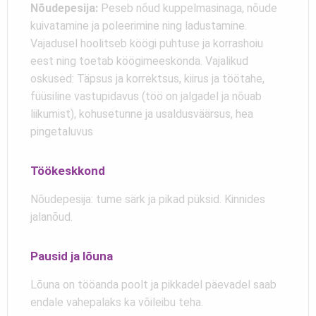
Nõudepesija:
Peseb nõud kuppelmasinaga, nõude
kuivatamine ja poleerimine ning ladustamine.
Vajadusel hoolitseb köögi puhtuse ja korrashoiu
eest ning toetab köögimeeskonda. Vajalikud
oskused: Täpsus ja korrektsus, kiirus ja töötahe,
füüsiline vastupidavus (töö on jalgadel ja nõuab
liikumist), kohusetunne ja usaldusväärsus, hea
pingetaluvus
Töökeskkond
Nõudepesija: tume särk ja pikad püksid. Kinnides
jalanõud.
Pausid ja lõuna
Lõuna on tööanda poolt ja pikkadel päevadel saab
endale vahepalaks ka võileibu teha.