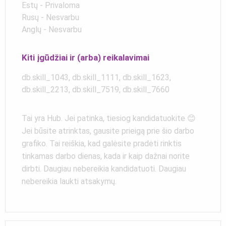
Estų - Privaloma
Rusų - Nesvarbu
Anglų - Nesvarbu
Kiti įgūdžiai ir (arba) reikalavimai
db.skill_1043, db.skill_1111, db.skill_1623,
db.skill_2213, db.skill_7519, db.skill_7660
Tai yra Hub. Jei patinka, tiesiog kandidatuokite 😊
Jei būsite atrinktas, gausite prieigą prie šio darbo
grafiko. Tai reiškia, kad galėsite pradėti rinktis
tinkamas darbo dienas, kada ir kaip dažnai norite
dirbti. Daugiau nebereikia kandidatuoti. Daugiau
nebereikia laukti atsakymų.