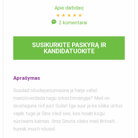
Apie darbdavį
★
★
★
★
★
2 komentarai
SUSIKURKITE PASKYRĄ IR
KANDIDATUOKITE
Aprašymas
Suudad nõudepesumasina ja harja vahel
manööverdada nagu orkestrimängija? Meil on
lavatagune roll just Sulle! Iga suur ja ka võike üritus
vajab tuge ja Sina oled see, kes hoiab kogu
süsteemi käimas. Ilma Sinuta oleks meil lihtsalt...
hunnik musti nõusid.