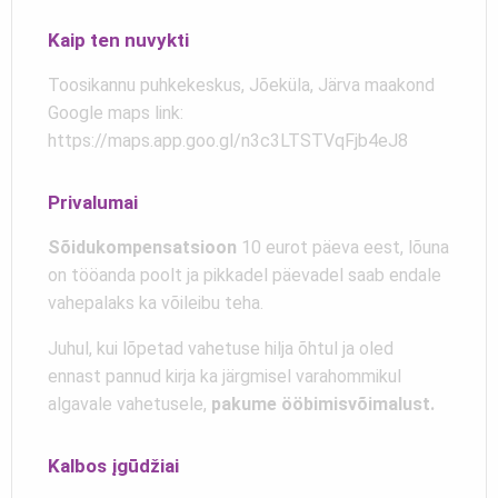
Kaip ten nuvykti
Toosikannu puhkekeskus, Jõeküla, Järva maakond
Google maps link:
https://maps.app.goo.gl/n3c3LTSTVqFjb4eJ8
Privalumai
Sõidukompensatsioon
10 eurot päeva eest, lõuna
on tööanda poolt ja pikkadel päevadel saab endale
vahepalaks ka võileibu teha.
Juhul, kui lõpetad vahetuse hilja õhtul ja oled
ennast pannud kirja ka järgmisel varahommikul
algavale vahetusele,
pakume ööbimisvõimalust.
Kalbos įgūdžiai