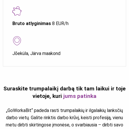
Bruto atlyginimas
8 EUR/h
Jõeküla, Järva maakond
Suraskite trumpalaikį darbą tik tam laikui ir toje
vietoje, kuri
jums patinka
„GoWorkaBit“ padeda rasti trumpalaikių ir ilgalaikių lanksčių
darbo vietų. Galite rinktis darbo krūvį, keisti profesiją, vienu
metu dirbti skirtingose įmonėse, o svarbiausia – dirbti savo