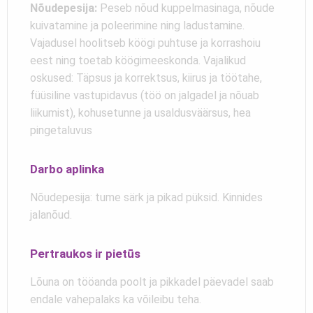
Nõudepesija:
Peseb nõud kuppelmasinaga, nõude
kuivatamine ja poleerimine ning ladustamine.
Vajadusel hoolitseb köögi puhtuse ja korrashoiu
eest ning toetab köögimeeskonda. Vajalikud
oskused: Täpsus ja korrektsus, kiirus ja töötahe,
füüsiline vastupidavus (töö on jalgadel ja nõuab
liikumist), kohusetunne ja usaldusväärsus, hea
pingetaluvus
Darbo aplinka
Nõudepesija: tume särk ja pikad püksid. Kinnides
jalanõud.
Pertraukos ir pietūs
Lõuna on tööanda poolt ja pikkadel päevadel saab
endale vahepalaks ka võileibu teha.