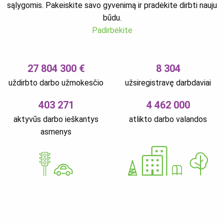
sąlygomis. Pakeiskite savo gyvenimą ir pradėkite dirbti nauju
būdu.
Padirbėkite
27 804 300 €
8 304
uždirbto darbo užmokesčio
užsiregistravę darbdaviai
403 271
4 462 000
aktyvūs darbo ieškantys
atlikto darbo valandos
asmenys