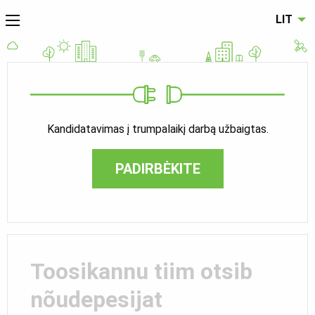
LIT
Kandidatavimas į trumpalaikį darbą užbaigtas.
PADIRBĖKITE
Toosikannu tiim otsib
nõudepesijat